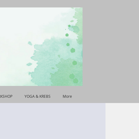
RKSHOP
YOGA & KREBS
More