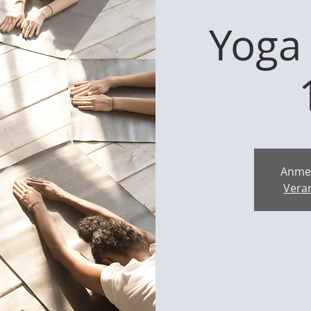
Yoga
Anme
Vera