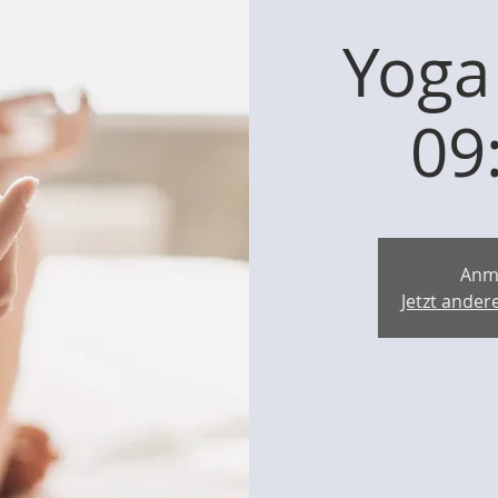
Yoga
09
Anm
Jetzt ande