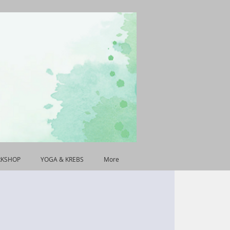
RKSHOP
YOGA & KREBS
More