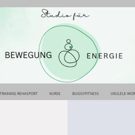
TRAINING REHASPORT
KURSE
BUGGYFITNESS
UKULELE-WO