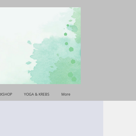
RKSHOP
YOGA & KREBS
More