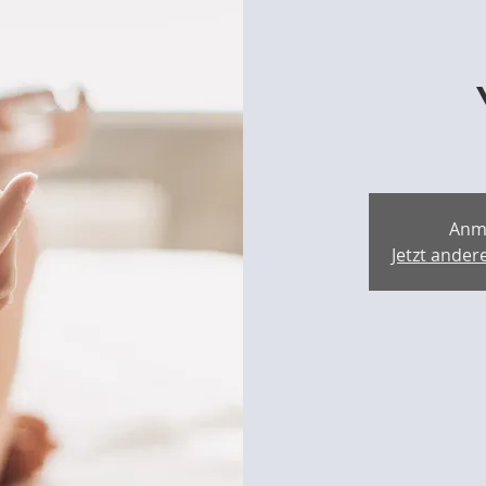
Anm
Jetzt ande