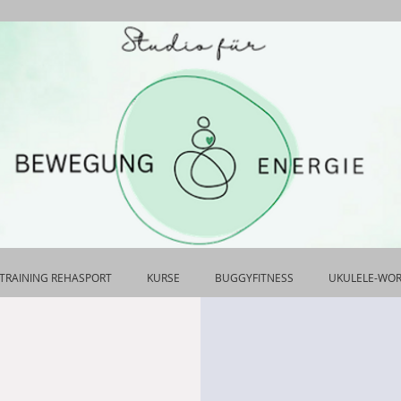
TRAINING REHASPORT
KURSE
BUGGYFITNESS
UKULELE-WO