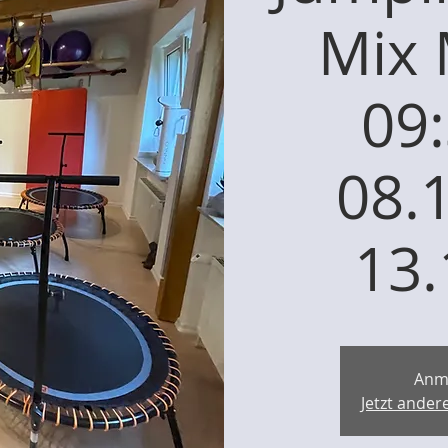
Mix 
09:
08.
13.
Anm
Jetzt ande