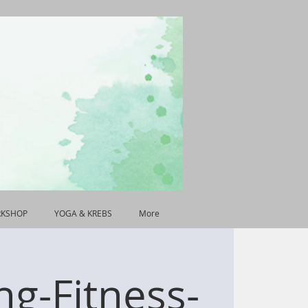
RKSHOP
YOGA & KREBS
More
g-Fitness-