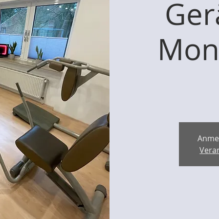
Ger
Mont
Anme
Vera