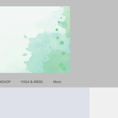
RKSHOP
YOGA & KREBS
More