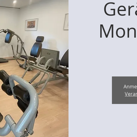
Ger
Mont
Anme
Vera