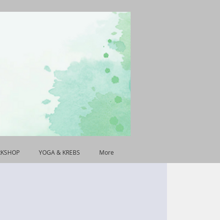
RKSHOP
YOGA & KREBS
More