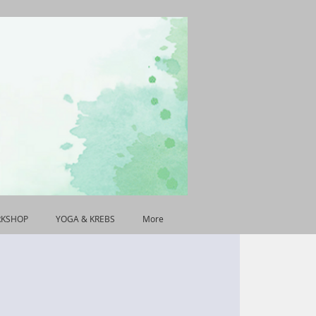
RKSHOP
YOGA & KREBS
More