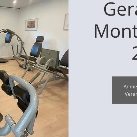
Ger
Mont
Anme
Vera