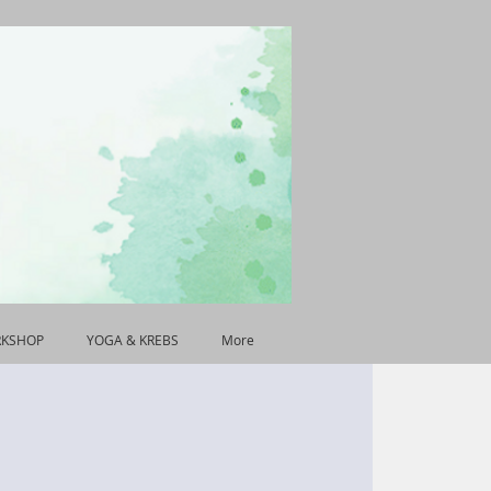
RKSHOP
YOGA & KREBS
More