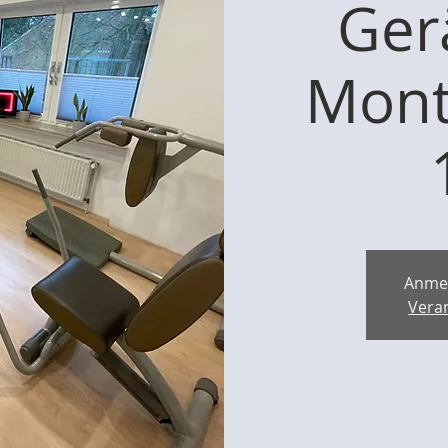
Ger
Mont
Anme
Vera