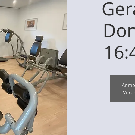
Ger
Don
16:
Anme
Vera