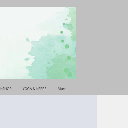
RKSHOP
YOGA & KREBS
More