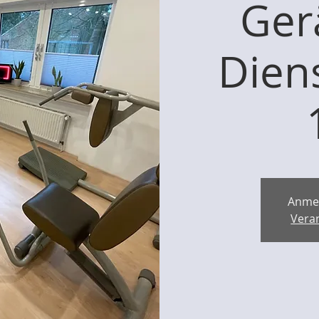
Ger
Dien
Anme
Vera