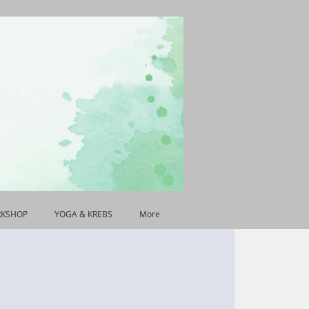
RKSHOP
YOGA & KREBS
More