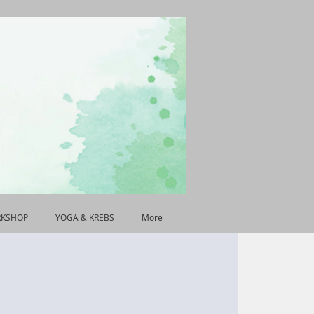
RKSHOP
YOGA & KREBS
More