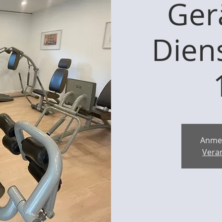
Ger
Dien
Anme
Vera