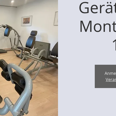
Gerät
Mont
Anme
Vera