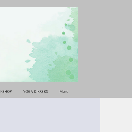
RKSHOP
YOGA & KREBS
More