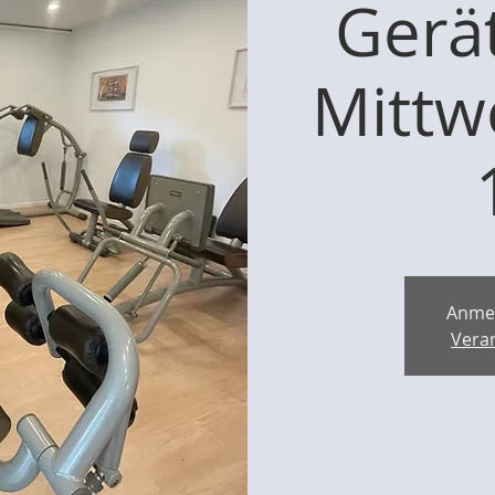
Gerät
Mittw
Anme
Vera