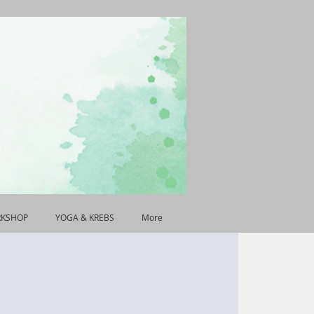
RKSHOP
YOGA & KREBS
More