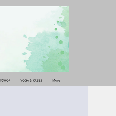
RKSHOP
YOGA & KREBS
More