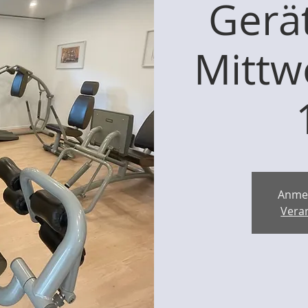
Gerät
Mittw
Anme
Vera