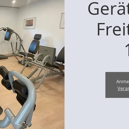
Gerät
Frei
Anme
Vera