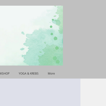
RKSHOP
YOGA & KREBS
More