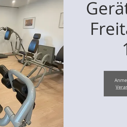
Gerät
Frei
Anme
Vera