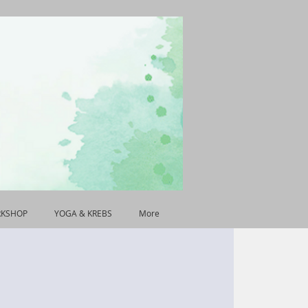
RKSHOP
YOGA & KREBS
More