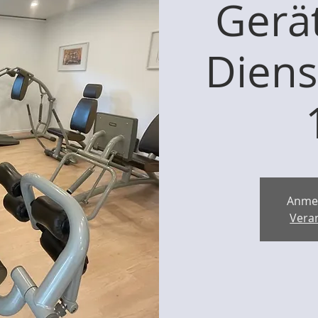
Gerät
Diens
Anme
Vera