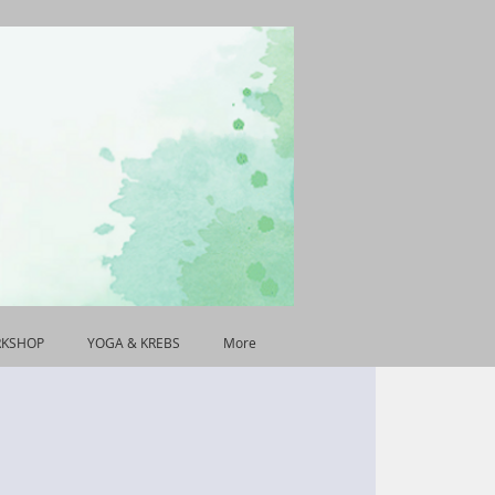
RKSHOP
YOGA & KREBS
More