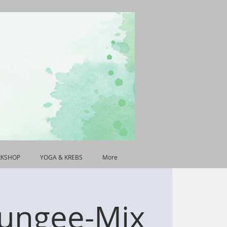
RKSHOP
YOGA & KREBS
More
ungee-Mix