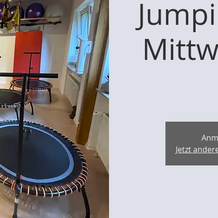
Jumpi
Mittw
Anm
Jetzt ande