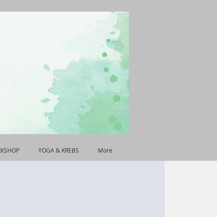
RKSHOP
YOGA & KREBS
More