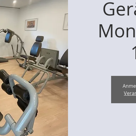
Ger
Mont
Anme
Vera