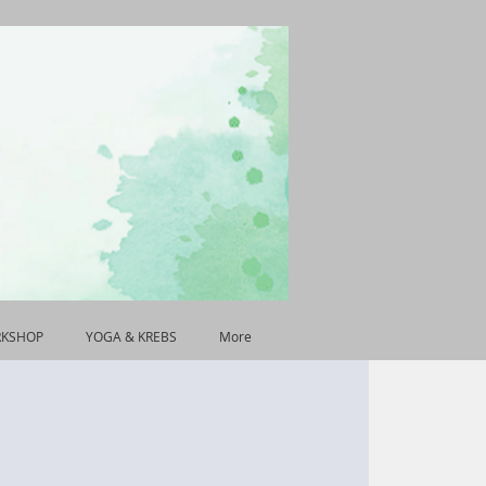
RKSHOP
YOGA & KREBS
More