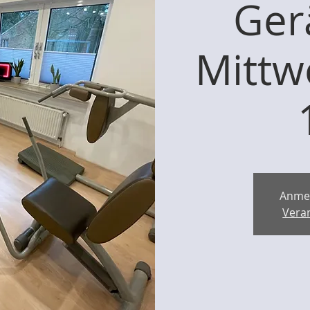
Ger
Mittw
Anme
Vera