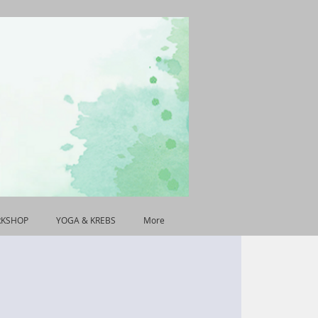
RKSHOP
YOGA & KREBS
More