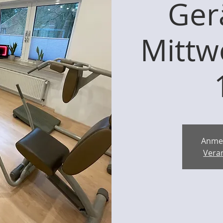
Ger
Mittw
Anme
Vera