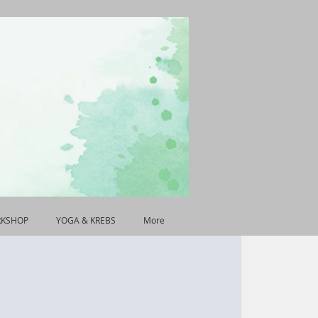
RKSHOP
YOGA & KREBS
More