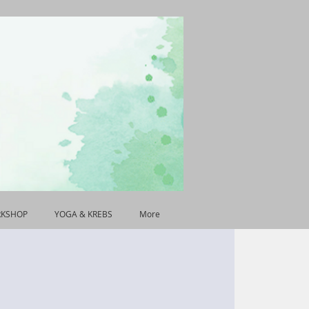
RKSHOP
YOGA & KREBS
More