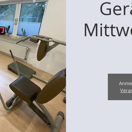
Ger
Mittw
Anme
Vera