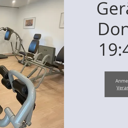
Ger
Don
19:
Anme
Vera