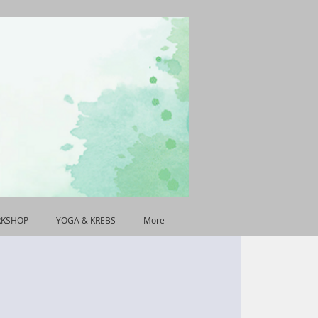
RKSHOP
YOGA & KREBS
More