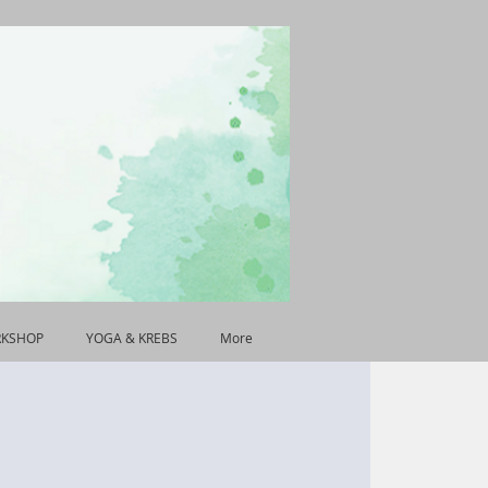
RKSHOP
YOGA & KREBS
More