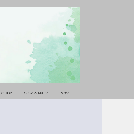
RKSHOP
YOGA & KREBS
More