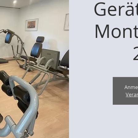
Gerät
Mont
Anme
Vera