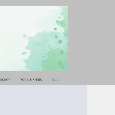
RKSHOP
YOGA & KREBS
More