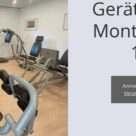
Gerät
Mont
Anme
Vera