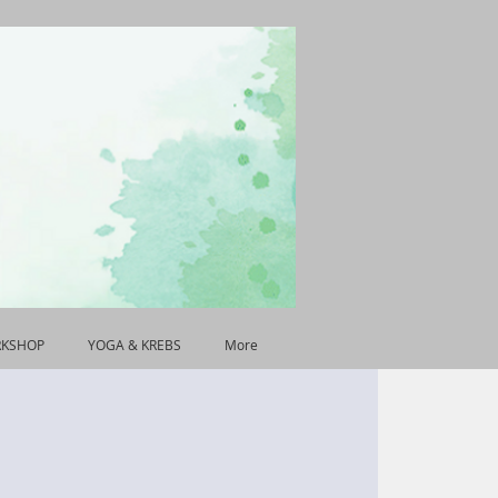
RKSHOP
YOGA & KREBS
More