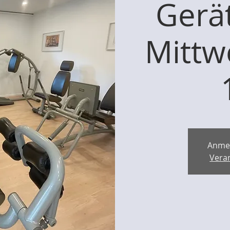
Gerät
Mittw
Anme
Vera