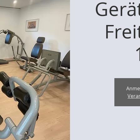
Gerät
Frei
Anme
Vera