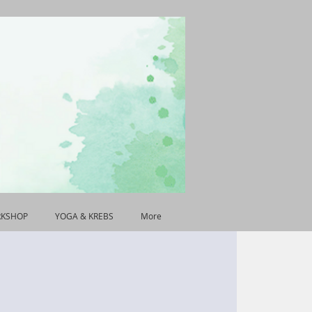
RKSHOP
YOGA & KREBS
More