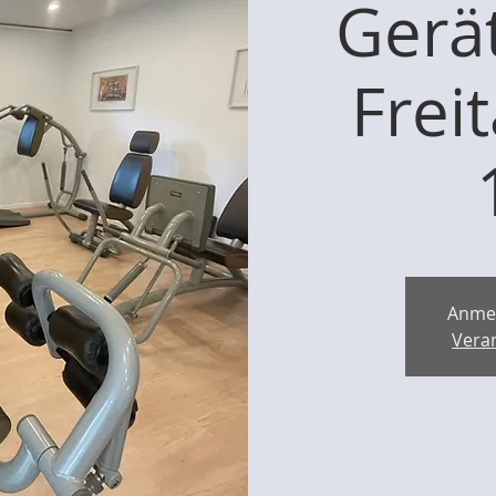
Gerät
Frei
Anme
Vera