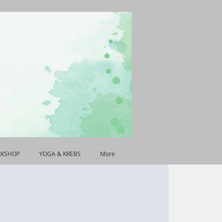
RKSHOP
YOGA & KREBS
More