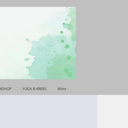
RKSHOP
YOGA & KREBS
More