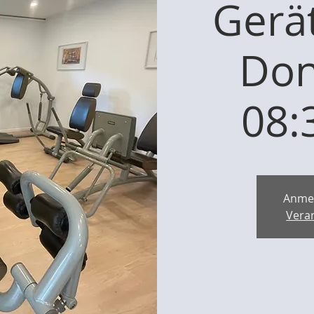
Gerät
Don
08:
Anme
Vera