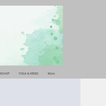
RKSHOP
YOGA & KREBS
More