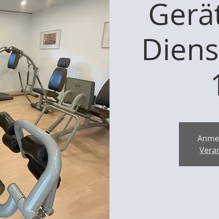
Gerät
Diens
Anme
Vera