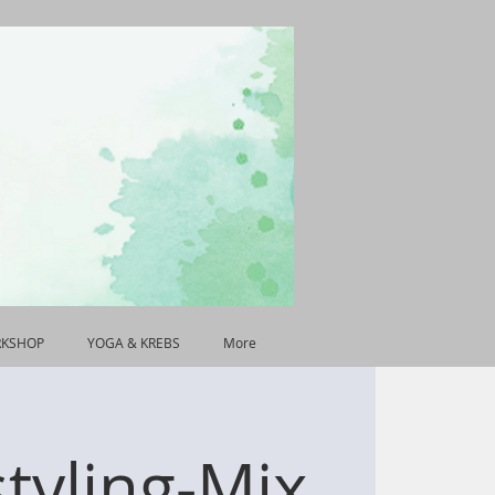
RKSHOP
YOGA & KREBS
More
tyling-Mix