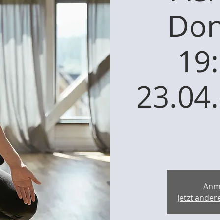
Don
19:
23.04
Anm
Jetzt ande