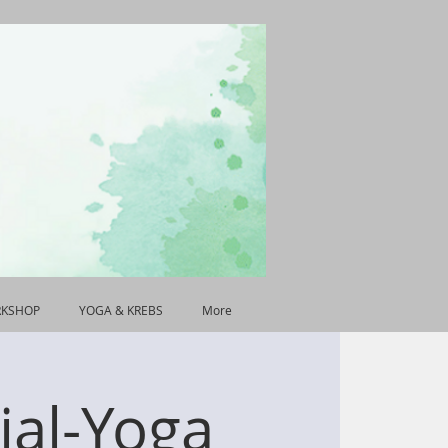
RKSHOP
YOGA & KREBS
More
ial-Yoga