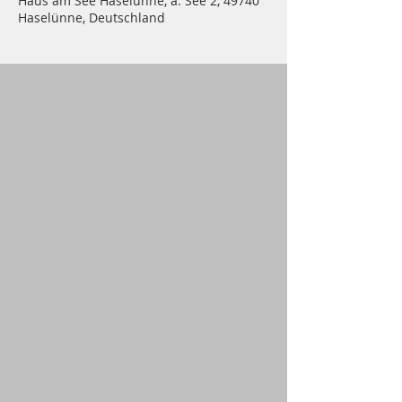
Haus am See Haselünne, a. See 2, 49740
Haselünne, Deutschland