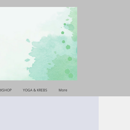
RKSHOP
YOGA & KREBS
More