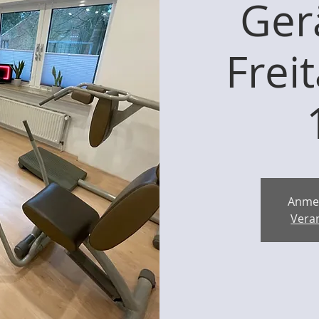
Ger
Frei
Anme
Vera